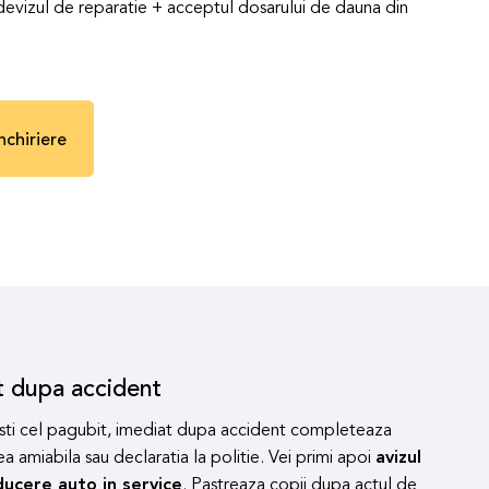
a devizul de reparatie + acceptul dosarului de dauna din
nchiriere
t dupa accident
sti cel pagubit, imediat dupa accident completeaza
a amiabila sau declaratia la politie. Vei primi apoi
avizul
ducere auto in service
. Pastreaza copii dupa actul de