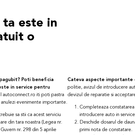
 ta este in
atuit o
 pagubit? Poti beneficia
Cateva aspecte importante d
este in service pentru
politie, avizul de introducere au
l autoconnect.ro iti poti pastra
devizul de reparatie si acceptar
u sa anulezi evenimente importante.
Completeaza constatarea am
ebuie sa stii ca acest serviciu
introducere auto in service
oare din tara noastra (Legea nr.
Deschide dosarul de dauna 
Guvern nr. 298 din 5 aprilie
primi nota de constatare.