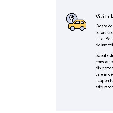
Vizita 
Odata ce 
soferului 
auto. Pe l
de inmatri
Solicita
d
constatar
din partea
care isi d
acoperi tu
asigurator