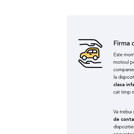
Firma d
Este mome
motivul pe
companie d
la dispozi
clasa inf
cat timp m
Va trebui 
de contac
dispozitie