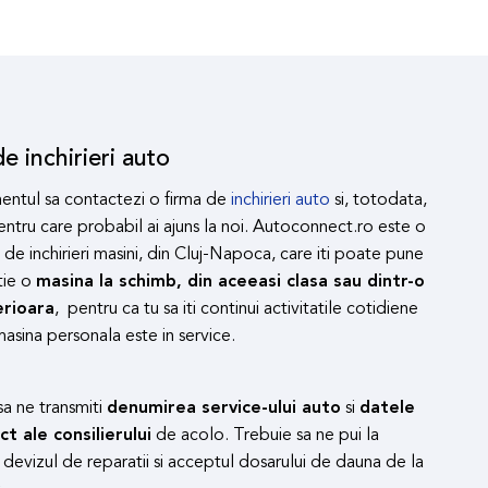
e inchirieri auto
ntul sa contactezi o firma de
inchirieri auto
si, totodata,
ntru care probabil ai ajuns la noi. Autoconnect.ro este o
e inchirieri masini, din Cluj-Napoca, care iti poate pune
tie o
masina la schimb, din aceeasi clasa sau dintr-o
erioara
, pentru ca tu sa iti continui activitatile cotidiene
asina personala este in service.
sa ne transmiti
denumirea service-ului auto
si
datele
t ale consilierului
de acolo. Trebuie sa ne pui la
 devizul de reparatii si acceptul dosarului de dauna de la