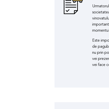
Urmatorul
societatea
vinovatulu
important 
momentul 
Este import
de pagubi
nu prin po
vei prezen
vei face c