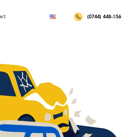
act
(0744) 448-356