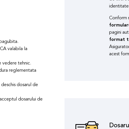
identitate
Conform m
formular
pagini au
format ti
 pagubita.
Asigurator
RCA valabila la
acest formu
de vedere tehnic.
cedura reglementata
i deschis dosarul de
i acceptul dosarului de
Dosaru