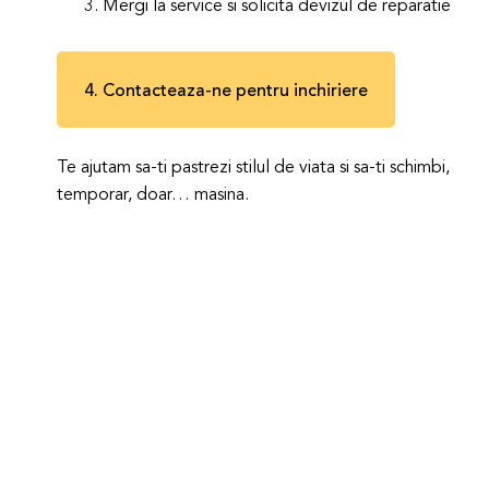
3. Mergi la service si solicita devizul de reparatie
4. Contacteaza-ne pentru inchiriere
Te ajutam sa-ti pastrezi stilul de viata si sa-ti schimbi,
temporar, doar… masina.