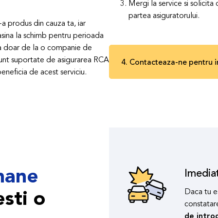
Mergi la service si solicit
partea asiguratorului.
-a produs din cauza ta, iar
asina la schimb pentru perioada
ata doar de la o companie de
e sunt suportate de asigurarea RCA
4. Contacteaza-ne pentru i
eneficia de acest serviciu.
amane
Imedia
Daca tu e
esti o
constatare
de intro